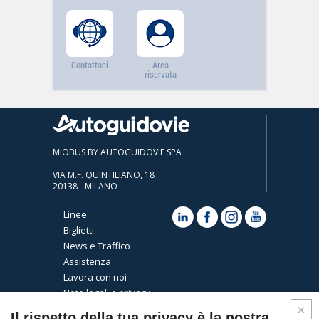
Contattaci
Area
riservata
MIOBUS BY AUTOGUIDOVIE SPA
VIA M.F. QUINTILIANO, 18
20138 - MILANO
Linee
Biglietti
News e Traffico
Assistenza
Lavora con noi
Note legali e privacy
Cookies
Il rispetto della tua privacy è la nostra