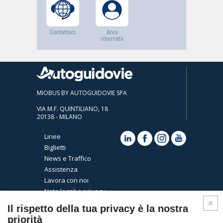
Contattaci
Area
riservata
MIOBUS BY AUTOGUIDOVIE SPA
VIA M.F. QUINTILIANO, 18
20138 - MILANO
Linee
Biglietti
News e Traffico
Assistenza
Lavora con noi
Note legali e privacy
Cookies
Il rispetto della tua privacy è la nostra
priorità