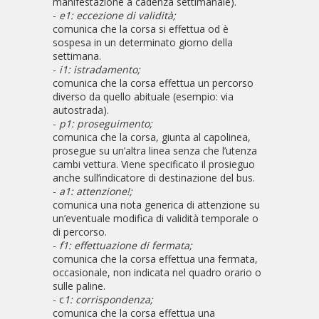
manifestazione a cadenza settimanale).
-
e1: eccezione di validità;
comunica che la corsa si effettua od è
sospesa in un determinato giorno della
settimana.
-
i1: istradamento;
comunica che la corsa effettua un percorso
diverso da quello abituale (esempio: via
autostrada).
-
p1: proseguimento;
comunica che la corsa, giunta al capolinea,
prosegue su un’altra linea senza che l’utenza
cambi vettura. Viene specificato il prosieguo
anche sull’indicatore di destinazione del bus.
-
a1: attenzione!;
comunica una nota generica di attenzione su
un’eventuale modifica di validità temporale o
di percorso.
-
f1: effettuazione di fermata;
comunica che la corsa effettua una fermata,
occasionale, non indicata nel quadro orario o
sulle paline.
- c
1: corrispondenza;
comunica che la corsa effettua una