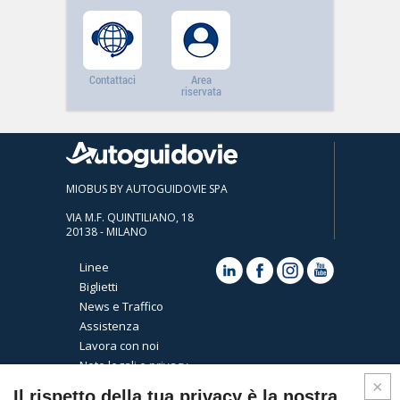
Contattaci
Area
riservata
MIOBUS BY AUTOGUIDOVIE SPA
VIA M.F. QUINTILIANO, 18
20138 - MILANO
Linee
Biglietti
News e Traffico
Assistenza
Lavora con noi
Note legali e privacy
Cookies
Il rispetto della tua privacy è la nostra