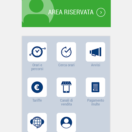
Orari e
Cerca orari
Avvisi
percorsi
Tariffe
Canali di
Pagamento
vendita
multe