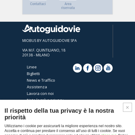
Contattaci
Area
riservata
MIOBUS BY AUTOGUIDOVIE SPA
VIA M.F. QUINTILIANO, 18
20138 - MILANO
Linee
Biglietti
News e Traffico
Assistenza
Lavora con noi
Note legali e privacy
Cookies
Il rispetto della tua privacy è la nostra
priorità
Utilizziamo i cookie per assicurarti la migliore esperienza nel nostro sito.
Accetta e continua per prestare il consenso all’uso di tutti i cookie. Se vuoi