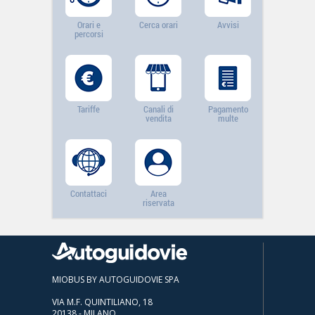
Orari e
Cerca orari
Avvisi
percorsi
Tariffe
Canali di
Pagamento
vendita
multe
Contattaci
Area
riservata
MIOBUS BY AUTOGUIDOVIE SPA
VIA M.F. QUINTILIANO, 18
20138 - MILANO