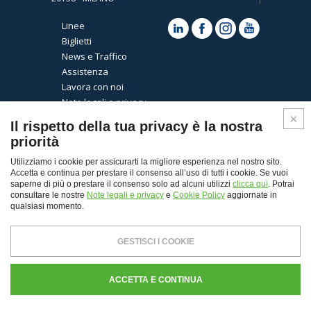
Linee
Biglietti
News e Traffico
Assistenza
Lavora con noi
Note legali e privacy
Cookies
Il rispetto della tua privacy è la nostra
priorità
Utilizziamo i cookie per assicurarti la migliore esperienza nel nostro sito.
Accetta e continua per prestare il consenso all’uso di tutti i cookie. Se vuoi
saperne di più o prestare il consenso solo ad alcuni utilizzi
clicca qui
. Potrai
consultare le nostre
Note legali e privacy
e
Cookie Policy
aggiornate in
qualsiasi momento.
Top
GESTISCI I COOKIE
© Copyright 2026 - Autoguidovie spa
Capitale Sociale € 30.000.000,00 i.v. - REA Milano n.
ACCETTA E CONTINUA
103484 - P. Iva 11907120155 - CF. e Registro Imprese di
Milano n. 00103400339