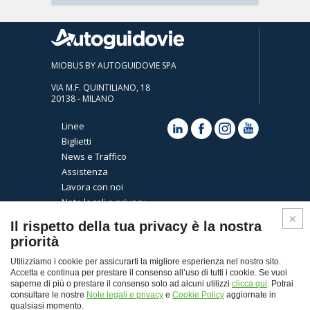
MIOBUS BY AUTOGUIDOVIE SPA
VIA M.F. QUINTILIANO, 18
20138 - MILANO
Linee
Biglietti
News e Traffico
Assistenza
Lavora con noi
Note legali e privacy
Cookies
Il rispetto della tua privacy è la nostra
priorità
Utilizziamo i cookie per assicurarti la migliore esperienza nel nostro sito.
Accetta e continua per prestare il consenso all’uso di tutti i cookie. Se vuoi
saperne di più o prestare il consenso solo ad alcuni utilizzi
clicca qui
. Potrai
consultare le nostre
Note legali e privacy
e
Cookie Policy
aggiornate in
qualsiasi momento.