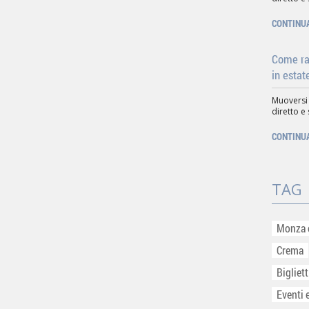
CONTINU
Come rag
in estat
Muoversi
diretto e 
CONTINU
TAG
Monza 
Crema
Bigliet
Eventi 