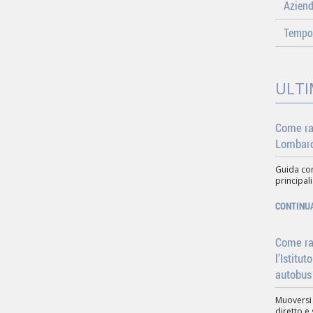
Azien
Tempo 
ULTI
Come ra
Lombard
Guida com
principali
CONTINU
Come rag
l’Istitu
autobus
Muoversi
diretto e 