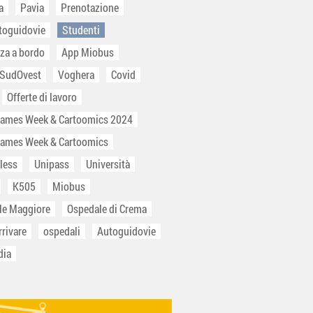
a
Pavia
Prenotazione
toguidovie
Studenti
za a bordo
App Miobus
 SudOvest
Voghera
Covid
Offerte di lavoro
Games Week & Cartoomics 2024
Games Week & Cartoomics
less
Unipass
Università
K505
Miobus
le Maggiore
Ospedale di Crema
rivare
ospedali
Autoguidovie
dia