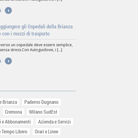
A
giungere gli Ospedali della Brianza
e con i mezzi di trasporto
 verso un ospedale deve essere semplice,
senza stress.Con Autoguidovie, i [...]
A
e Brianza
Paderno Dugnano
Cremona
Milano SudEst
ti e Abbonamenti
Azienda e Servizi
e Tempo Libero
Orari e Linee