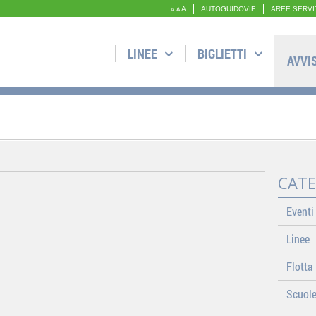
A
AUTOGUIDOVIE
AREE SERVI
A
A
LINEE
BIGLIETTI
AVVI
CATE
Eventi
Linee
Flotta
Scuol