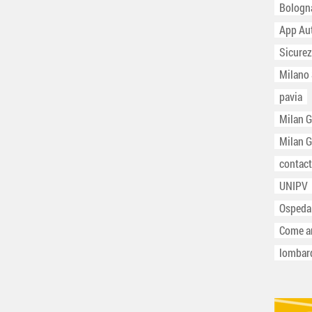
Bologn
App Au
Sicurez
Milano
pavia
Milan 
Milan 
contact
UNIPV
Ospeda
Come ar
lombar