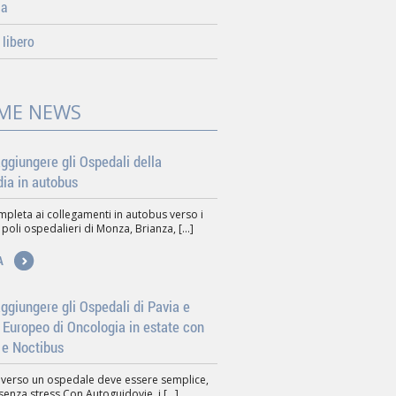
da
libero
ME NEWS
ggiungere gli Ospedali della
ia in autobus
pleta ai collegamenti in autobus verso i
 poli ospedalieri di Monza, Brianza, [...]
A
giungere gli Ospedali di Pavia e
to Europeo di Oncologia in estate con
 e Noctibus
 verso un ospedale deve essere semplice,
senza stress.Con Autoguidovie, i [...]