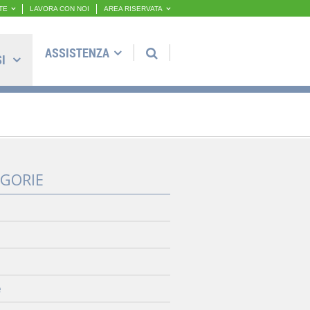
TE
LAVORA CON NOI
AREA RISERVATA
ASSISTENZA
SI
GORIE
e