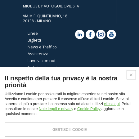
MIOBUS BY AUTOGUIDOVIE SPA
VIA M.F. QUINTILIANO, 18
20138 - MILANO
Linee
Biglietti
News e Traffico
Assistenza
Lavora con noi
Note legali e privacy
Cookies
Il rispetto della tua privacy è la nostra
priorità
Utilizziamo i cookie per assicurarti la migliore esperienza nel nostro sito.
Accetta e continua per prestare il consenso all’uso di tutti i cookie. Se vuoi
saperne di più o prestare il consenso solo ad alcuni utilizzi
clicca qui
. Potrai
consultare le nostre
Note legali e privacy
e
Cookie Policy
aggiornate in
qualsiasi momento.
Top
GESTISCI I COOKIE
© Copyright 2026 - Autoguidovie spa