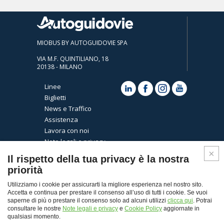
MIOBUS BY AUTOGUIDOVIE SPA
VIA M.F. QUINTILIANO, 18
20138 - MILANO
Linee
Biglietti
News e Traffico
Assistenza
Lavora con noi
Note legali e privacy
Cookies
Il rispetto della tua privacy è la nostra
priorità
Utilizziamo i cookie per assicurarti la migliore esperienza nel nostro sito.
Accetta e continua per prestare il consenso all’uso di tutti i cookie. Se vuoi
saperne di più o prestare il consenso solo ad alcuni utilizzi
clicca qui
. Potrai
consultare le nostre
Note legali e privacy
e
Cookie Policy
aggiornate in
qualsiasi momento.