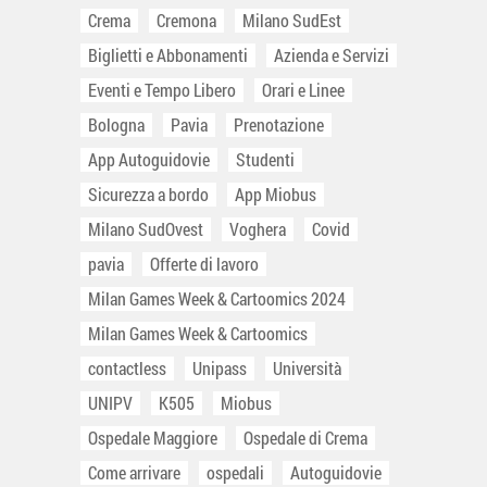
Crema
Cremona
Milano SudEst
Biglietti e Abbonamenti
Azienda e Servizi
Eventi e Tempo Libero
Orari e Linee
Bologna
Pavia
Prenotazione
App Autoguidovie
Studenti
Sicurezza a bordo
App Miobus
Milano SudOvest
Voghera
Covid
pavia
Offerte di lavoro
Milan Games Week & Cartoomics 2024
Milan Games Week & Cartoomics
contactless
Unipass
Università
UNIPV
K505
Miobus
Ospedale Maggiore
Ospedale di Crema
Come arrivare
ospedali
Autoguidovie